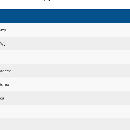
нтр
КАД
 масел
йства
уса