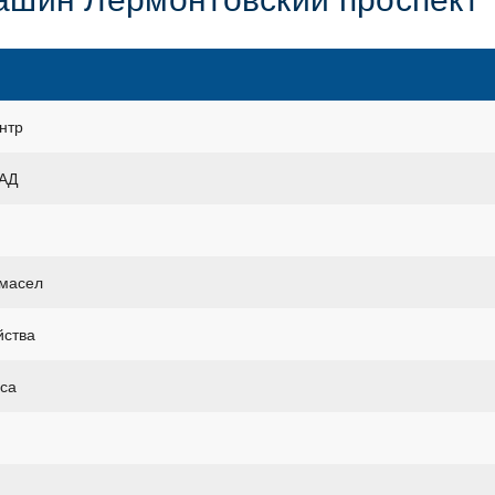
нтр
КАД
 масел
йства
уса