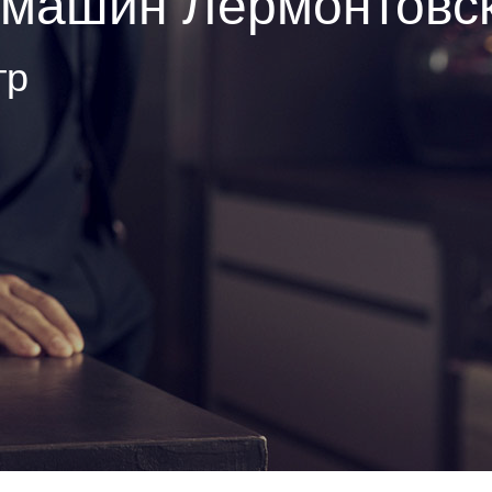
емашин Лермонтовск
тр