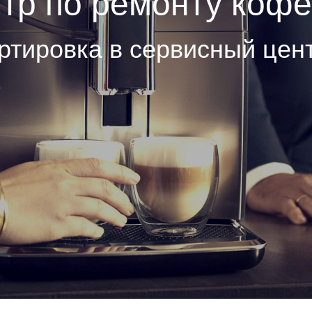
тр по ремонту коф
ртировка в сервисный цен
е