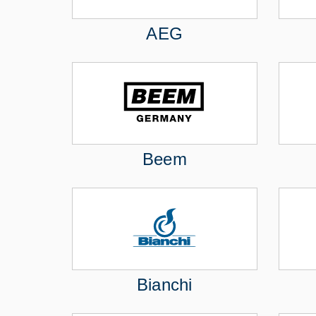
AEG
Beem
Bianchi