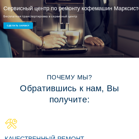
Сервисный центр по ремонту кофемашин Марксист
Сервисный ремонт Марксистская
Бесплатная транспортировка в сервисный центр
Ремонт кофемашин на дому или в офисе
СДЕЛАТЬ ЗАЯВКУ!
ПОЧЕМУ МЫ?
Обратившись к нам, Вы
получите:
КАЧЕСТВЕННЫЙ РЕМОНТ