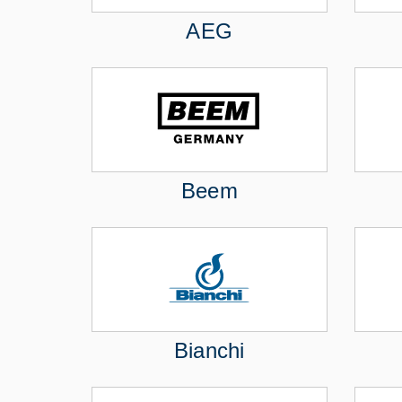
AEG
Beem
Bianchi