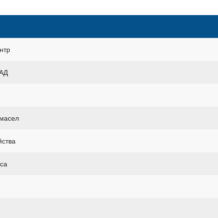
нтр
КАД
 масел
йства
уса