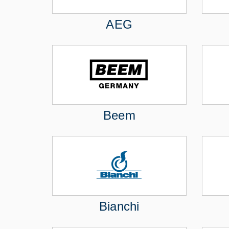
AEG
Beem
Bianchi