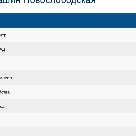
нтр
КАД
 масел
йства
уса