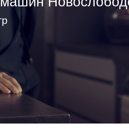
емашин Новослобод
тр