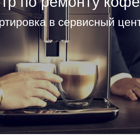
тр по ремонту коф
ртировка в сервисный цен
е