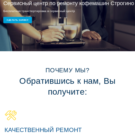
Сервисный ремонт Строгино
Сервисный центр по ремонту кофемашин Строгино
Бесплатная транспортировка в сервисный центр
Опытные мастера и доступные цены
Ремонт кофемашин на дому или в офисе
СДЕЛАТЬ ЗАЯВКУ!
СДЕЛАТЬ ЗАЯВКУ!
ПОЧЕМУ МЫ?
Обратившись к нам, Вы
получите:
КАЧЕСТВЕННЫЙ РЕМОНТ