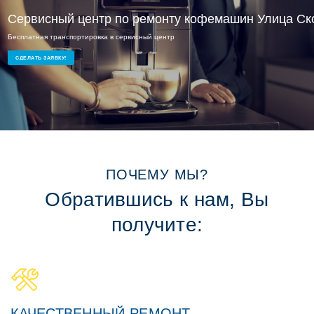
Сервисный ремонт Улица Скобелевская
Сервисный центр по ремонту кофемашин Улица Ск
Бесплатная транспортировка в сервисный центр
Ремонт кофемашин на дому или в офисе
Опытные мастера и доступные цены
СДЕЛАТЬ ЗАЯВКУ!
ПОЧЕМУ МЫ?
Обратившись к нам, Вы
получите:
КАЧЕСТВЕННЫЙ РЕМОНТ