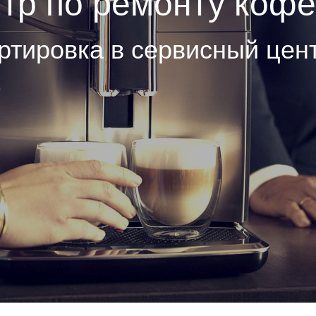
тр по ремонту кофе
ртировка в сервисный цен
е