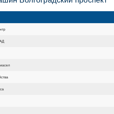
нтр
КАД
 масел
йства
уса