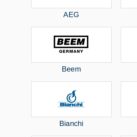
AEG
Beem
Bianchi