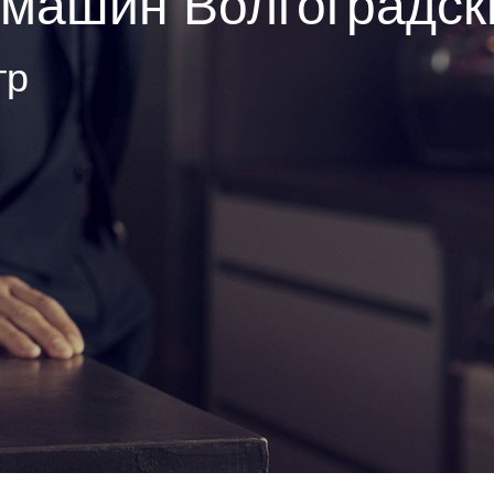
машин Волгоградск
тр