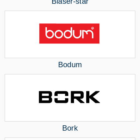
Blaser-star
Bodum
Bork