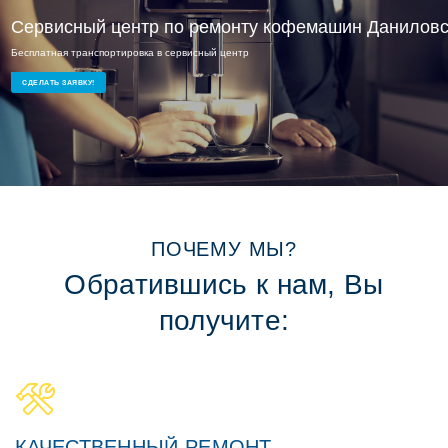
Сервисный ремонт Даниловский
Сервисный центр по ремонту кофемашин Даниловс
Бесплатная транспортировка в сервисный центр
Опытные мастера и доступные цены
Ремонт кофемашин на дому или в офисе
СДЕЛАТЬ ЗАЯВКУ!
ПОЧЕМУ МЫ?
Обратившись к нам, Вы
получите:
КАЧЕСТВЕННЫЙ РЕМОНТ