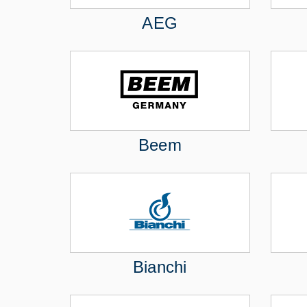
AEG
Beem
Bianchi