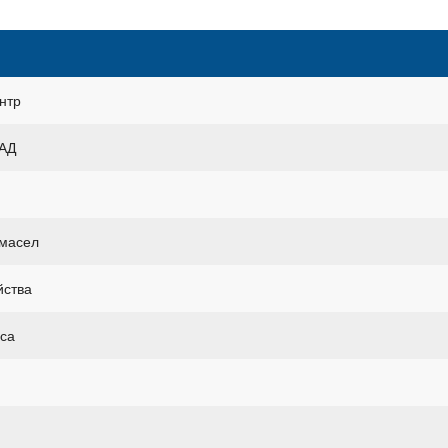
нтр
КАД
 масел
йства
уса