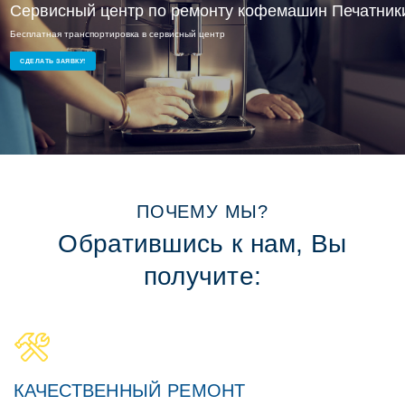
Сервисный ремонт Печатники
Сервисный центр по ремонту кофемашин Печатник
Бесплатная транспортировка в сервисный центр
Опытные мастера и доступные цены
Ремонт кофемашин на дому или в офисе
СДЕЛАТЬ ЗАЯВКУ!
СДЕЛАТЬ ЗАЯВКУ!
ПОЧЕМУ МЫ?
Обратившись к нам, Вы
получите:
КАЧЕСТВЕННЫЙ РЕМОНТ