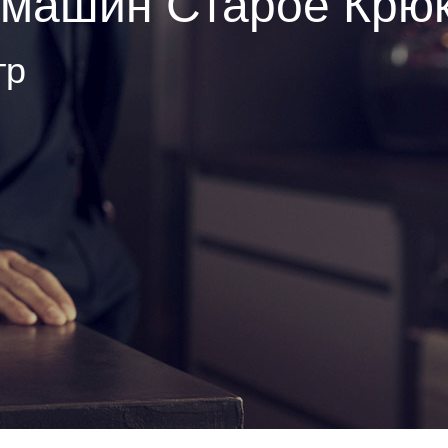
емашин Старое Крю
тр