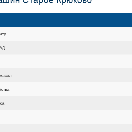
нтр
КАД
 масел
йства
уса