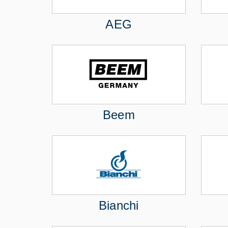
AEG
Beem
Bianchi