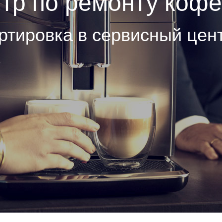
тр по ремонту коф
ртировка в сервисный цен
е