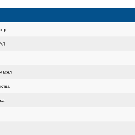
нтр
КАД
 масел
йства
уса