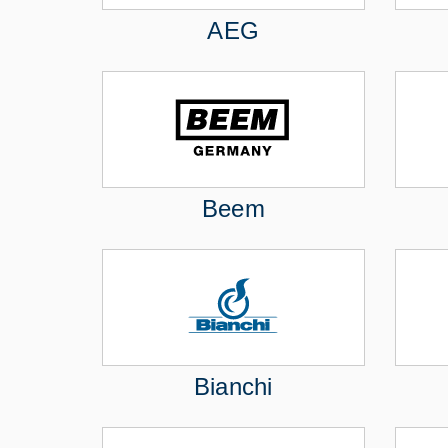
AEG
Beem
Bianchi