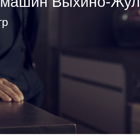
фемашин Выхино-Жу
тр