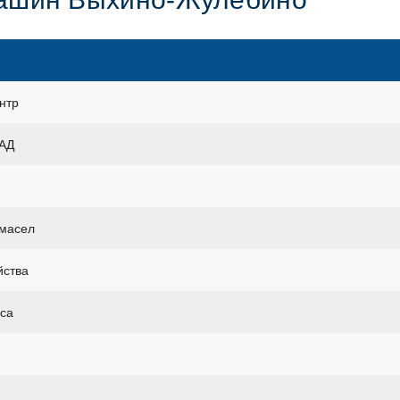
нтр
КАД
 масел
йства
уса