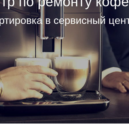
тр по ремонту ко
ртировка в сервисный цен
е