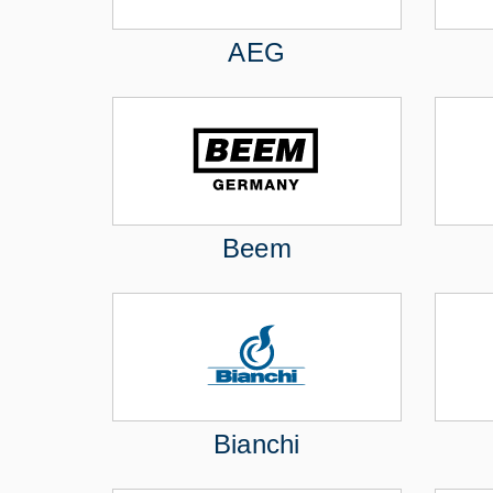
AEG
Beem
Bianchi